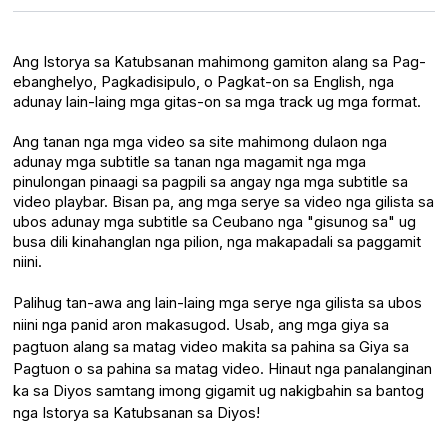
Ang Istorya sa Katubsanan mahimong gamiton alang sa Pag-
ebanghelyo, Pagkadisipulo, o Pagkat-on sa English, nga
adunay lain-laing mga gitas-on sa mga track ug mga format.
Ang tanan nga mga video sa site mahimong dulaon nga
adunay mga subtitle sa tanan nga magamit nga mga
pinulongan pinaagi sa pagpili sa angay nga mga subtitle sa
video playbar. Bisan pa, ang mga serye sa video nga gilista sa
ubos adunay mga subtitle sa Ceubano nga "gisunog sa" ug
busa dili kinahanglan nga pilion, nga makapadali sa paggamit
niini.
Palihug tan-awa ang lain-laing mga serye nga gilista sa ubos
niini nga panid aron makasugod. Usab, ang mga giya sa
pagtuon alang sa matag video makita sa pahina sa Giya sa
Pagtuon o sa pahina sa matag video. Hinaut nga panalanginan
ka sa Diyos samtang imong gigamit ug nakigbahin sa bantog
nga Istorya sa Katubsanan sa Diyos!