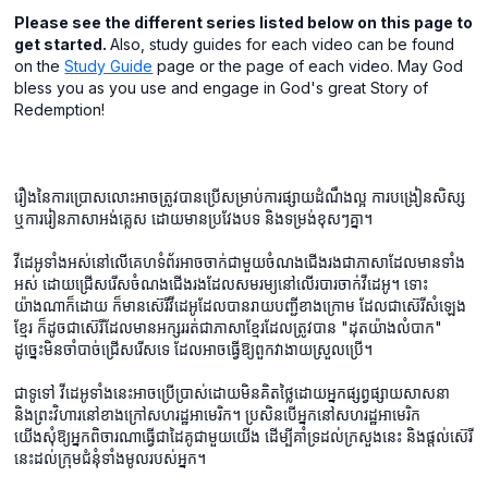
Please see the different series listed below on this page to
get started.
Also, study guides for each video can be found
on the
Study Guide
page or the page of each video. May God
bless you as you use and engage in God's great Story of
Redemption!
រឿង​នៃ​ការ​ប្រោសលោះ​អាច​ត្រូវ​បាន​ប្រើ​សម្រាប់​ការផ្សាយ​ដំណឹងល្អ ការ​បង្រៀន​សិស្ស
ឬ​ការ​រៀន​ភាសា​អង់គ្លេស ដោយ​មាន​ប្រវែង​បទ និង​ទម្រង់​ខុសៗ​គ្នា។
វីដេអូទាំងអស់នៅលើគេហទំព័រអាចចាក់ជាមួយចំណងជើងរងជាភាសាដែលមានទាំង
អស់ ដោយជ្រើសរើសចំណងជើងរងដែលសមរម្យនៅលើរបារចាក់វីដេអូ។ ទោះ
យ៉ាងណាក៏ដោយ ក៏មានស៊េរីវីដេអូដែលបានរាយបញ្ជីខាងក្រោម ដែលជាស៊េរីសំឡេង
ខ្មែរ ក៏ដូចជាស៊េរីដែលមានអក្សររត់ជាភាសាខ្មែរដែលត្រូវបាន "ដុតយ៉ាងលំបាក"
ដូច្នេះមិនចាំបាច់ជ្រើសរើសទេ ដែលអាចធ្វើឱ្យពួកវាងាយស្រួលប្រើ។
ជាទូទៅ វីដេអូទាំងនេះអាចប្រើប្រាស់ដោយមិនគិតថ្លៃដោយអ្នកផ្សព្វផ្សាយសាសនា
និងព្រះវិហារនៅខាងក្រៅសហរដ្ឋអាមេរិក។ ប្រសិនបើអ្នកនៅសហរដ្ឋអាមេរិក
យើងសុំឱ្យអ្នកពិចារណាធ្វើជាដៃគូជាមួយយើង ដើម្បីគាំទ្រដល់ក្រសួងនេះ និងផ្តល់ស៊េរី
នេះដល់ក្រុមជំនុំទាំងមូលរបស់អ្នក។