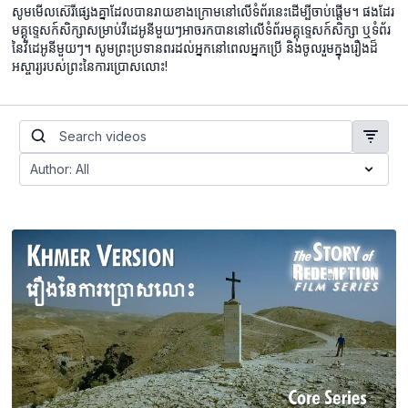
សូម​មើល​ស៊េរី​ផ្សេង​គ្នា​ដែល​បាន​រាយ​ខាង​ក្រោម​នៅ​លើ​ទំព័រ​នេះ​ដើម្បី​ចាប់​ផ្តើ​ម​។ ផងដែរ
មគ្គុទ្ទេសក៍សិក្សាសម្រាប់វីដេអូនីមួយៗអាចរកបាននៅលើទំព័រមគ្គុទ្ទេសក៍សិក្សា ឬទំព័រ
នៃវីដេអូនីមួយៗ។ សូមព្រះប្រទានពរដល់អ្នកនៅពេលអ្នកប្រើ និងចូលរួមក្នុងរឿងដ៏
អស្ចារ្យរបស់ព្រះនៃការប្រោសលោះ!