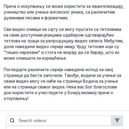
Прича о искупљењу се може користити за евангелизацију,
учеништво или учење енглеског језика, са различитим
дужинама песама и форматима.
Сви видео снимци на сајту се могу пуштати са титловима
на свим доступним језицима одабиром одговарајућих
титлова на траци за репродукцију видео записа. Међутим,
доле наведене видео серије имају Урду титлове који су
"тешко нарезани" и стога не морају да се бирају, што их
може олакшати за коришћење.
Погледајте различите серије наведене испод на овој
страници да бисте започели. Такође, водичи за учење за
сваки видео могу се наћи на страници Водича за учење
или на страници сваког видеа. Нека вас Бог благослови
док користите и учествујете у Божјој великој причи о
откупљењу!